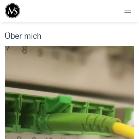
N
A
V
I
Über mich
G
A
T
I
O
N
U
M
S
C
H
A
L
T
E
N