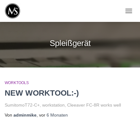
NAVIG
UMSC
Spleißgerät
WORKTOOLS
NEW WORKTOOL:-)
SumitomoT72-C+, workstation, Cleeaver FC-8R works well
Von
adminmike
, vor
6 Monaten